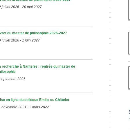
..
..
 juillet 2026
-
20 mai 2027
..
..
..
..
ivret du master de philosophie 2026-2027
..
 juillet 2026
-
1 juin 2027
..
..
..
..
..
a recherche à Nanterre : rentrée du master de
hilosophie
..
 septembre 2026
..
..
..
..
ise en ligne du colloque Emilie du Châtelet
..
1 novembre 2021
-
3 mars 2022
..
..
..
..