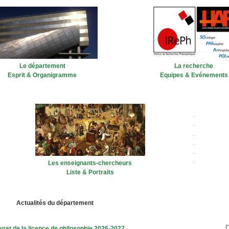
Le département
L
a recherche
Esprit & Organigramme
Equipes & Evénements
..
..
..
..
..
..
Les enseignants-chercheurs
Liste & Portraits
Actualités du département
ivret de la licence de philosophie 2026-2027