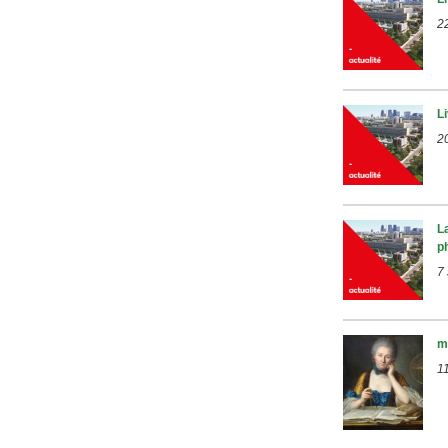
22
L
20
L
p
7
m
1