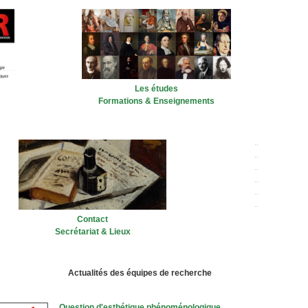
Les études
Formations & Enseignements
..
..
..
..
..
..
Contact
Secrétariat & Lieux
Actualités des équipes de recherche
Question d'esthétique phénoménologique