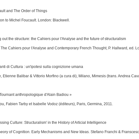
ault and
The Order of Things
n to Michel Foucault
. London: Blackwell.
g out the structure: the
Cahiers pour l'Analyse
and the future of structuralism
, The
Cahiers pour l'Analyse and Contemporary French Thought, P. Hallward, ed. L
nti di Cultura : un'ipotesi sulla cognizione umana
e
, Etienne Balibar & Vittorio Morfino (a cura di), Milano, Mimesis (trans. Andrea Cava
Tournant anthropologique d'Alain Badiou »
iou
, Fabien Tarby et Isabelle Vodoz (éditeurs), Paris, Germina, 2011.
sing Culture: Structuralism' in the History of Articial Intelligence
heory of Cognition. Early Mechanisms and New Ideas
. Stefano Franchi & Fransces