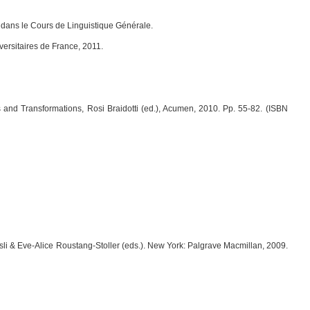
 dans le
Cours de Linguistique Générale
.
iversitaires de France, 2011.
ns and Transformations
, Rosi Braidotti (ed.), Acumen, 2010. Pp. 55-82. (ISBN
sli & Eve-Alice Roustang-Stoller (eds.). New York: Palgrave Macmillan, 2009.