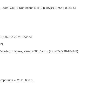
s, 2006, Coll. « Non et non », 512 p. (ISBN 2-7561-0034-X).
(ISBN 978-2-2274-8234-0)
-2)
 Zarader), Ellipses, Paris, 2003, 191 p. (ISBN 2-7298-1841-3).
emporaine », 2011. 608 p.