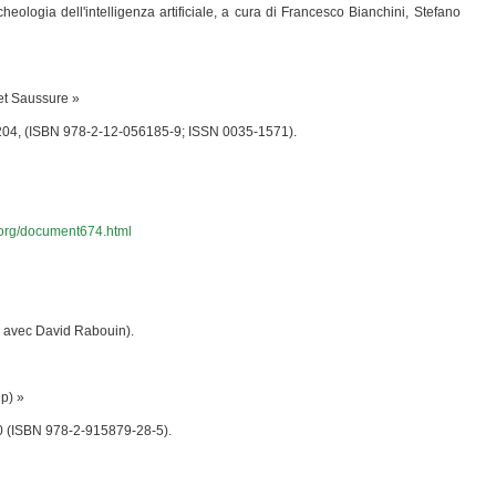
cheologia dell'intelligenza artificiale, a cura di Francesco Bianchini, Stefano
et Saussure »
9-204, (ISBN 978-2-12-056185-9; ISSN 0035-1571).
.org/document674.html
n avec David Rabouin).
p) »
50 (ISBN 978-2-915879-28-5).