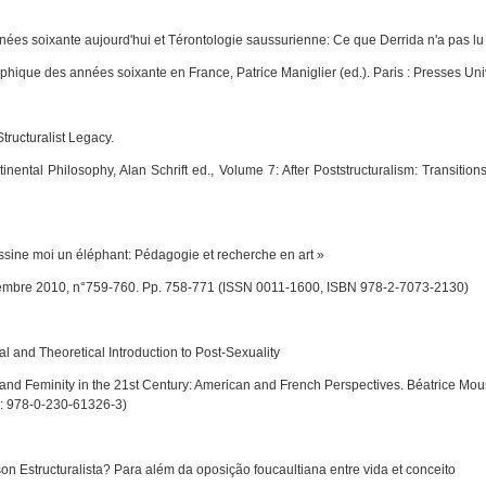
nées soixante aujourd'hui et Térontologie saussurienne: Ce que Derrida n'a pas lu
phique des années soixante en France
, Patrice Maniglier (ed.). Paris : Presses Un
tructuralist Legacy.
tinental Philosophy
, Alan Schrift ed.,
Volume 7: After Poststructuralism: Transitio
moi un éléphant: Pédagogie et recherche en art »
tembre 2010, n°759-760. Pp. 758-771 (ISSN 0011-1600, ISBN 978-2-7073-2130)
cal and Theoretical Introduction to Post-Sexuality
d Feminity in the 21st Century: American and French Perspectives
. Béatrice Mou
N: 978-0-230-61326-3)
ructuralista? Para além da oposição foucaultiana entre vida et conceito