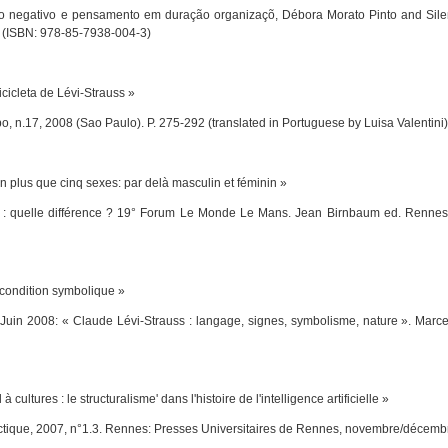
 do negativo e pensamento em duração
organizaçõ
, Débora Morato Pinto and Sile
. (ISBN: 978-85-7938-004-3)
eta de Lévi-Strauss »
po
, n.17, 2008 (Sao Paulo). P. 275-292 (translated in Portuguese by Luisa Valentini
 que cinq sexes: par delà masculin et féminin »
 quelle différence ? 19° Forum
Le Monde
Le Mans
. Jean Birnbaum ed
.
Rennes 
ition symbolique »
 Juin 2008: « Claude Lévi-Strauss : langage, signes, symbolisme, nature ». Marcel
ltures : le structuralisme' dans l'histoire de l'intelligence artificielle »
ctique
, 2007, n°1.3. Rennes: Presses Universitaires de Rennes, novembre/décemb