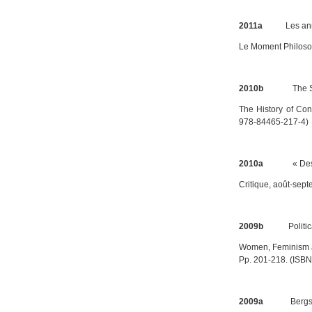
2011a
Les an
Le Moment Philoso
2010b
The S
The History of Con
978-84465-217-4)
2010a
« Dessine 
Critique
, août-sep
2009b
Politi
Women, Feminism an
Pp. 201-218. (ISB
2009a
Bergson Est