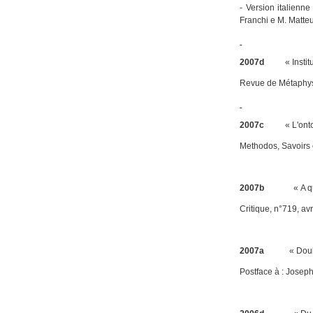
- Version italienne
Franchi e M. Matte
2007d
« Institutio
Revue de Métaphys
2007c
« L'ont
Methodos, Savoirs 
2007b
« A quoi b
Critique
, n°719, av
2007a
« Doubler l
Postface à : Josep