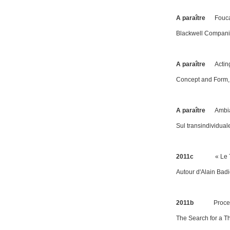
A paraître
Fouc
Blackwell Companio
A paraître
Actin
Concept and Form
A paraître
Ambia
Sul transindividual
2011c
« Le 
Autour d'Alain Bad
2011b
Proces
The Search for a T