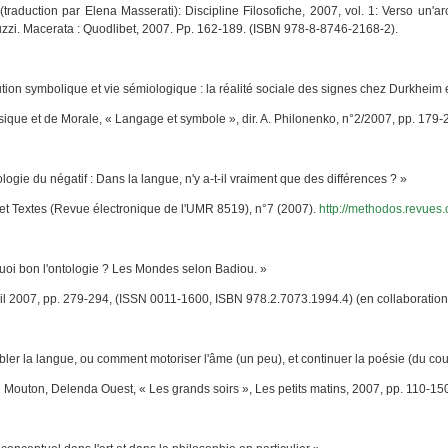
 (traduction par Elena Masserati):
Discipline Filosofiche
, 2007, vol. 1: Verso un'ar
uzzi. Macerata : Quodlibet, 2007. Pp. 162-189. (ISBN 978-8-8746-2168-2).
n symbolique et vie sémiologique : la réalité sociale des signes chez Durkheim 
ique et de Morale
, « Langage et symbole », dir. A. Philonenko, n°2/2007, pp. 17
ologie du négatif : Dans la langue, n'y a-t-il vraiment que des différences ? »
et Textes
(
Revue électronique de l'UMR 8519)
, n°7 (2007).
http://methodos.revues
on l'ontologie ? Les Mondes selon Badiou. »
ril 2007, pp. 279-294, (ISSN 0011-1600, ISBN 978.2.7073.1994.4) (en collaboratio
a langue, ou comment motoriser l'âme (un peu), et continuer la poésie (du cou
h Mouton,
Delenda Ouest
, « Les grands soirs »,
Les petits matins
, 2007, pp. 110-1