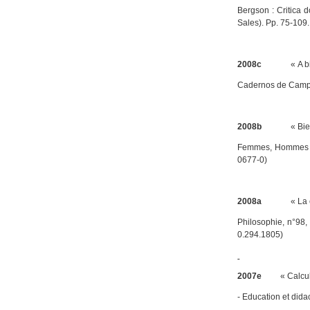
Bergson : Critica
Sales). Pp. 75-109
2008c
« A bicicl
Cadernos de Cam
2008b
« Bien plus
Femmes, Hommes :
0677-0)
2008a
« La cond
Philosophie
, n°98,
0.294.1805)
2007e
« Calcul à cu
- Education et dida