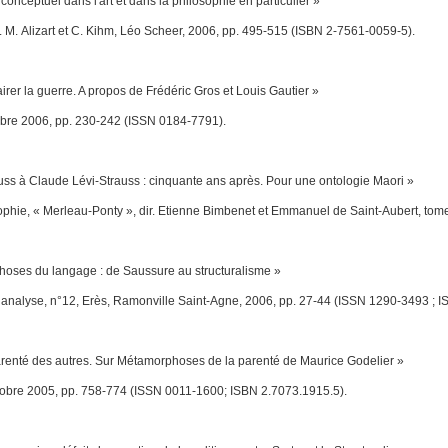
tuel dans l'art et dans la philosophie en particulier »
ir. M. Alizart et C. Kihm, Léo Scheer, 2006, pp. 495-515 (ISBN 2-7561-0059-5).
la guerre. A propos de Frédéric Gros et Louis Gautier »
mbre 2006, pp. 230-242 (ISSN 0184-7791).
à Claude Lévi-Strauss : cinquante ans après. Pour une ontologie Maori »
ophie
, « Merleau-Ponty », dir. Etienne Bimbenet et Emmanuel de Saint-Aubert, tom
s du langage : de Saussure au structuralisme »
hanalyse
, n°12, Erès, Ramonville Saint-Agne, 2006, pp. 27-44 (ISSN 1290-3493 ; 
té des autres. Sur
Métamorphoses de la parenté
de Maurice Godelier »
tobre 2005, pp. 758-774 (ISSN 0011-1600; ISBN 2.7073.1915.5).