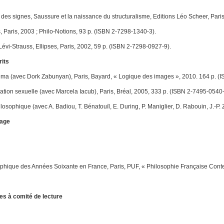
 des signes, Saussure et la naissance du structuralisme
, Editions Léo Scheer, Pari
s, Paris, 2003 ; Philo-Notions, 93 p. (ISBN 2-7298-1340-3).
Lévi-Strauss
, Ellipses, Paris, 2002, 59 p. (ISBN 2-7298-0927-9).
its
néma
(avec Dork Zabunyan), Paris, Bayard, « Logique des images », 2010. 164 p. 
ation sexuelle
(avec Marcela Iacub), Paris, Bréal, 2005, 333 p. (ISBN 2-7495-0540
ilosophique
(avec A. Badiou, T. Bénatouïl, E. During, P. Maniglier, D. Rabouin, J.-P.
rage
phique des Années Soixante en France
, Paris, PUF, « Philosophie Française Cont
es à comité de lecture