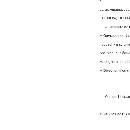
5)
La vie énigmatique
La Culture
, Ellipse
Le Vocabulaire de 
Ouvrages co-écr
Foucault va au ci
Anti-manuel d'éduc
Matrix, machine ph
Direction d'ouv
Le Moment Philoso
Articles de revu